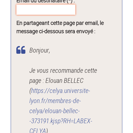
Email du destinataire (*) :
En partageant cette page par email, le
message ci-dessous sera envoyé :
Bonjour,
Je vous recommande cette
page : Elouan BELLEC
(
https://celya.universite-
lyon.fr/membres-de-
celya/elouan-bellec-
-373191.kjsp?RH=LABEX-
CELYA
).