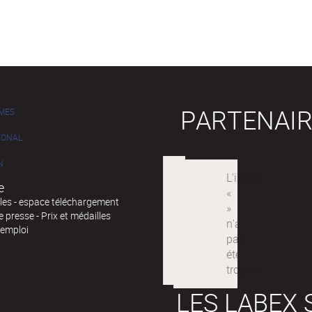
PARTENAIR
MES
IONAL
N
e
iles - espace téléchargement
 presse - Prix et médailles
'emploi
LES LABEX 