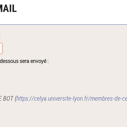
MAIL
-dessous sera envoyé :
Je vous recommande cette page : Alain LE BOT (
https://celya.universite-lyon.fr/membres-de-c