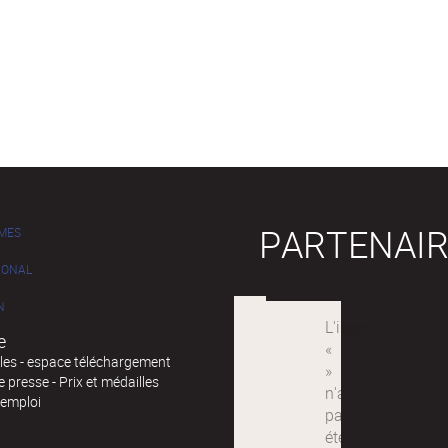
PARTENAIR
MES
IONAL
N
e
iles - espace téléchargement
 presse - Prix et médailles
'emploi