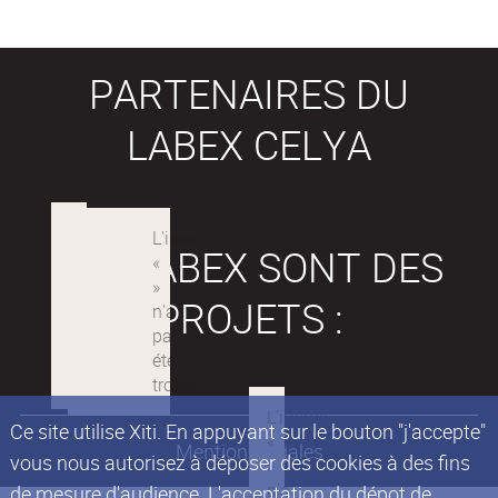
PARTENAIRES DU
LABEX CELYA
LES LABEX SONT DES
PROJETS :
Ce site utilise Xiti. En appuyant sur le bouton "j'accepte"
Mentions légales
vous nous autorisez à déposer des cookies à des fins
de mesure d'audience. L'acceptation du dépot de