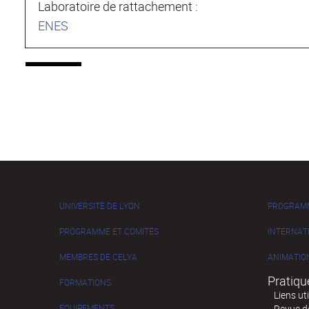
Laboratoire de rattachement :
ENES
UNIVERSITÉ DE LYON
PROGRAM
PROGRAMME ET COMITÉS
INTERNAT
MEMBRES DE CELYA
ANIMATIO
Pratiqu
FORMATIONS
Liens ut
EQUIPEMENTS
Revue de