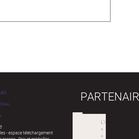
PARTENAIR
MES
IONAL
N
e
iles - espace téléchargement
 presse - Prix et médailles