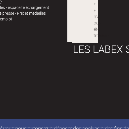
e
iles - espace téléchargement
 presse - Prix et médailles
'emploi
LES LABEX 
epte" vous nous autorisez à déposer des cookies à des fins 