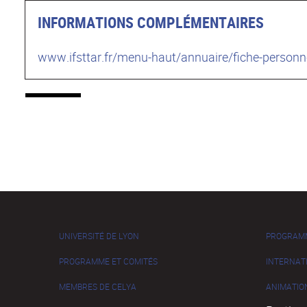
INFORMATIONS COMPLÉMENTAIRES
www.ifsttar.fr/menu-haut/annuaire/fiche-personnel
UNIVERSITÉ DE LYON
PROGRAM
PROGRAMME ET COMITÉS
INTERNAT
MEMBRES DE CELYA
ANIMATIO