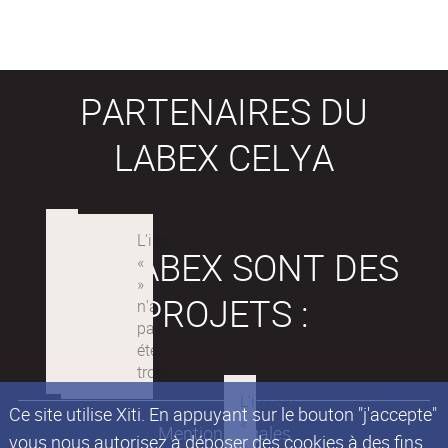
PARTENAIRES DU
LABEX CELYA
LES LABEX SONT DES
PROJETS :
Ce site utilise Xiti. En appuyant sur le bouton "j'accepte"
Mentions légales
vous nous autorisez à déposer des cookies à des fins